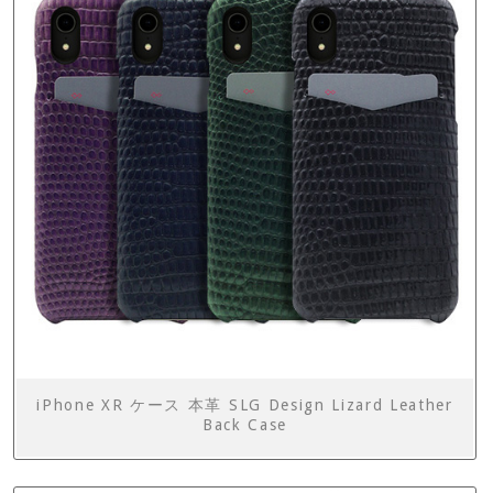
iPhone XR ケース 本革 SLG Design Lizard Leather
Back Case