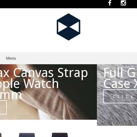
Menu
Skip to content
Full Grain Leather
Case XS / XR / XS Max
CLICK