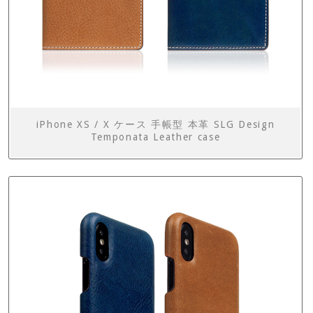
iPhone XS / X ケース 手帳型 本革 SLG Design
Temponata Leather case