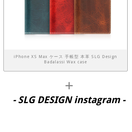
iPhone XS Max ケース 手帳型 本革 SLG Design
Badalassi Wax case
+
- SLG DESIGN instagram -