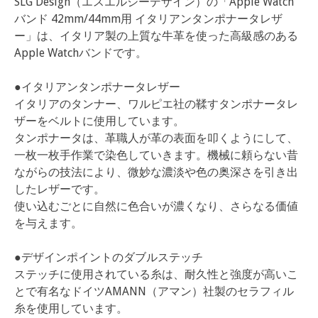
SLG Design（エスエルジーデザイン）の「Apple Watch
バンド 42mm/44mm用 イタリアンタンポナータレザ
ー」は、イタリア製の上質な牛革を使った高級感のある
Apple Watchバンドです。
●イタリアンタンポナータレザー
イタリアのタンナー、ワルピエ社の鞣すタンポナータレ
ザーをベルトに使用しています。
タンポナータは、革職人が革の表面を叩くようにして、
一枚一枚手作業で染色していきます。機械に頼らない昔
ながらの技法により、微妙な濃淡や色の奥深さを引き出
したレザーです。
使い込むごとに自然に色合いが濃くなり、さらなる価値
を与えます。
●デザインポイントのダブルステッチ
ステッチに使用されている糸は、耐久性と強度が高いこ
とで有名なドイツAMANN（アマン）社製のセラフィル
糸を使用しています。