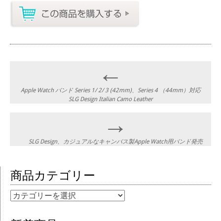
Post navigation
←
Apple Watch バンド Series 1/ 2/ 3 (42mm)、Series 4 （44mm）対応
SLG Design Italian Camo Leather
→
SLG Design、カジュアルなキャンバス製Apple Watch用バンド発売
商品カテゴリー
商品カテゴリー