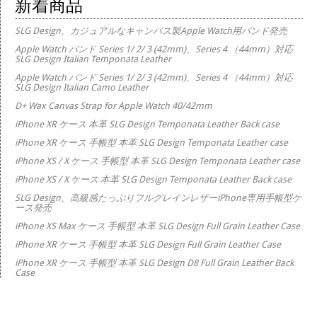
新着商品
SLG Design、カジュアルなキャンバス製Apple Watch用バンド発売
Apple Watch バンド Series 1/ 2/ 3 (42mm)、Series 4 （44mm）対応
SLG Design Italian Temponata Leather
Apple Watch バンド Series 1/ 2/ 3 (42mm)、Series 4 （44mm）対応
SLG Design Italian Camo Leather
D+ Wax Canvas Strap for Apple Watch 40/42mm
iPhone XR ケース 本革 SLG Design Temponata Leather Back case
iPhone XR ケース 手帳型 本革 SLG Design Temponata Leather case
iPhone XS / X ケース 手帳型 本革 SLG Design Temponata Leather case
iPhone XS / X ケース 本革 SLG Design Temponata Leather Back case
SLG Design、高級感たっぷりフルグレインレザーiPhone専用手帳型ケ
ース発売
iPhone XS Max ケース 手帳型 本革 SLG Design Full Grain Leather Case
iPhone XR ケース 手帳型 本革 SLG Design Full Grain Leather Case
iPhone XR ケース 手帳型 本革 SLG Design D8 Full Grain Leather Back
Case