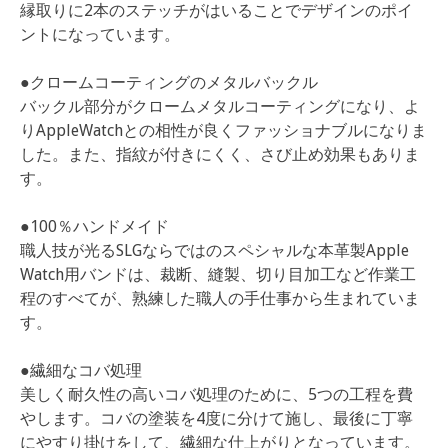
縁取りに2本のステッチがはいることでデザインのポイ
ントになっています。
●クロームコーティングのメタルバックル
バックル部分がクロームメタルコーティングになり、よ
りAppleWatchとの相性が良くファッショナブルになりま
した。また、指紋が付きにくく、さび止め効果もありま
す。
●100％ハンドメイド
職人技が光るSLGならではのスペシャルな本革製Apple
Watch用バンドは、裁断、縫製、切り目加工など作業工
程のすべてが、熟練した職人の手仕事から生まれていま
す。
●繊細なコバ処理
美しく耐久性の高いコバ処理のために、5つの工程を費
やします。コバの塗装を4度に分けて施し、最後に丁寧
にやすり掛けをして、繊細な仕上がりとなっています。