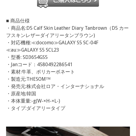
■ 商品仕様
・商品名:D5 Calf Skin Leather Diary Tanbrown（D5 カー
フスキンレザーダイアリータンブラウン)
・対応機種:≪docomo≫GALAXY S5 SC-04F
≪au≫GALAXY S5 SCL23
・型番: SD3654GS5
・Janコード：4580492286541
・素材:牛革、ポリカーボネート
・製造元:THESOM™
・発売元:株式会社ロア・インターナショナル
・原産地:韓国
・本体重量:-g(W-×H-×L-)
・タイプ:ダイアリータイプ