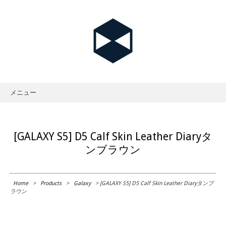
メニュー
Skip
to
content
[GALAXY S5] D5 Calf Skin Leather Diaryタ
ンブラウン
Home
>
Products
>
Galaxy
> [GALAXY S5] D5 Calf Skin Leather Diaryタンブ
ラウン