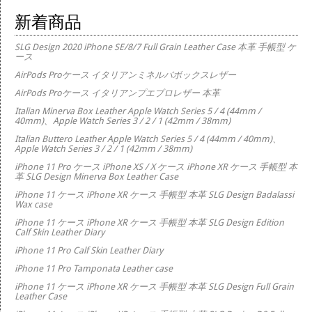
新着商品
SLG Design 2020 iPhone SE/8/7 Full Grain Leather Case 本革 手帳型 ケ
ース
AirPods Proケース イタリアンミネルバボックスレザー
AirPods Proケース イタリアンプエブロレザー 本革
Italian Minerva Box Leather Apple Watch Series 5 / 4 (44mm /
40mm)、Apple Watch Series 3 / 2 / 1 (42mm / 38mm)
Italian Buttero Leather Apple Watch Series 5 / 4 (44mm / 40mm)、
Apple Watch Series 3 / 2 / 1 (42mm / 38mm)
iPhone 11 Pro ケース iPhone XS / X ケース iPhone XR ケース 手帳型 本
革 SLG Design Minerva Box Leather Case
iPhone 11 ケース iPhone XR ケース 手帳型 本革 SLG Design Badalassi
Wax case
iPhone 11 ケース iPhone XR ケース 手帳型 本革 SLG Design Edition
Calf Skin Leather Diary
iPhone 11 Pro Calf Skin Leather Diary
iPhone 11 Pro Tamponata Leather case
iPhone 11 ケース iPhone XR ケース 手帳型 本革 SLG Design Full Grain
Leather Case