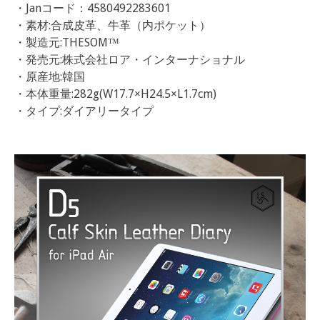
・Janコード：4580492283601
・素材:合成皮革、牛革（内ポケット）
・製造元:THESOM™
・発売元:株式会社ロア・インターナショナル
・原産地:韓国
・本体重量:282g(W17.7×H24.5×L1.7cm)
・タイプ:ダイアリータイプ