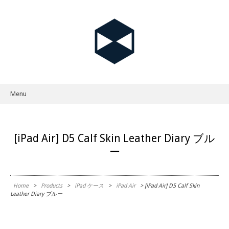
Menu
Skip to content
[iPad Air] D5 Calf Skin Leather Diary ブル
ー
Home
>
Products
>
iPad ケース
>
iPad Air
> [iPad Air] D5 Calf Skin
Leather Diary ブルー