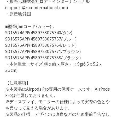
・販売元:株式会社ロア・インターナショナル
(
support@roa-international.com
)
・原産地:韓国
■型番(Janコード/カラー)：
SD18574APP(4589753075740/タン)
SD18575APP(4589753075757/ブルー)
SD18576APP(4589753075764/レッド)
SD18577APP(4589753075771/ブラウン)
SD18578APP(4589753075788/ブラック)
・本体重量（サイズ 横ｘ縦ｘ厚さ）：9g(6.5ｘ5.2ｘ
2.3cm)
【注意事項】
※本製品はAirpods Pro専用の保護ケースです。AirPods
Proは付属しておりません。
※ディスプレイ、モニターの仕様によって実際の色とや
や異なって見える場合があります。
※製品の仕様、デザインは改良などのため事前予告なし