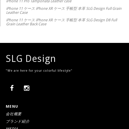
iPhone 11 Pro Tamponata Leather case
iPhone 11 ケース iPhone XR ケース 手帳型 本革 SLG Design Full Grain
Leather Case
iPhone 11 ケース iPhone XR ケース 手帳型 本革 SLG Design D8 Full
Grain Leather Back Case
SLG Design
"We are here for your colorful lifestyle"
MENU
会社概要
ブランド紹介
MEDIA