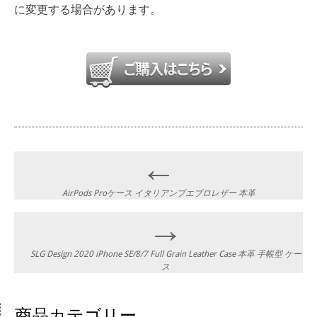
に変更する場合があります。
Post navigation
←
AirPods Proケース イタリアンプエブロレザー 本革
→
SLG Design 2020 iPhone SE/8/7 Full Grain Leather Case 本革 手帳型 ケー
ス
商品カテゴリー