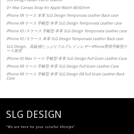
D+ Wax Canvas Strap for Apple Watch 40/42mm
iPhone XR ケース 本革 SLG Design Temponata Leather Back case
iPhone XR ケース 手帳型 本革 SLG Design Temponata Leather case
iPhone XS / X ケース 手帳型 本革 SLG Design Temponata Leather case
iPhone XS / X ケース 本革 SLG Design Temponata Leather Back case
SLG Design、高級感たっぷりフルグレインレザーiPhone専用手帳型ケ
ース発売
iPhone XS Max ケース 手帳型 本革 SLG Design Full Grain Leather Case
iPhone XR ケース 手帳型 本革 SLG Design Full Grain Leather Case
iPhone XR ケース 手帳型 本革 SLG Design D8 Full Grain Leather Back
Case
SLG DESIGN
"We are here for your colorful lifestyle"