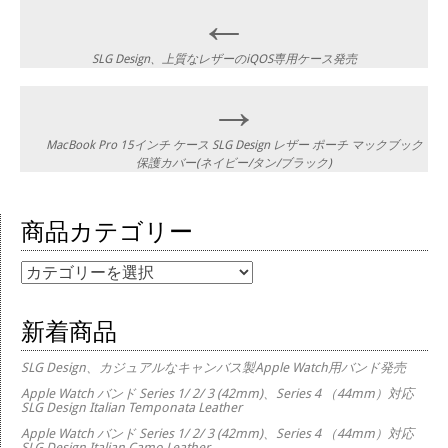
Post navigation
←
SLG Design、上質なレザーのiQOS専用ケース発売
→
MacBook Pro 15インチ ケース SLG Design レザー ポーチ マックブック
保護カバー(ネイビー/タン/ブラック)
商品カテゴリー
商品カテゴリー
新着商品
SLG Design、カジュアルなキャンバス製Apple Watch用バンド発売
Apple Watch バンド Series 1/ 2/ 3 (42mm)、Series 4 （44mm）対応
SLG Design Italian Temponata Leather
Apple Watch バンド Series 1/ 2/ 3 (42mm)、Series 4 （44mm）対応
SLG Design Italian Camo Leather